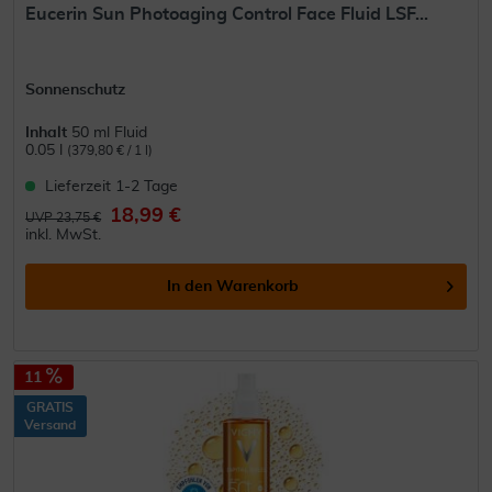
Eucerin Sun Photoaging Control Face Fluid LSF...
Sonnenschutz
Inhalt
50 ml Fluid
0.05 l
(379,80 € / 1 l)
Lieferzeit 1-2 Tage
18,99 €
UVP 23,75 €
inkl. MwSt.
In den
Warenkorb
11
GRATIS
Versand