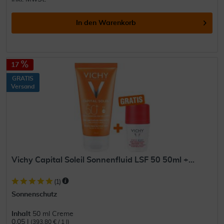
In den
Warenkorb
17
GRATIS
Versand
Vichy Capital Soleil Sonnenfluid LSF 50 50ml +...
(
1
)
Sonnenschutz
Inhalt
50 ml Creme
0.05 l
(393,80 € / 1 l)