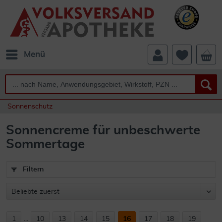
Menü
Sonnenschutz
Sonnencreme für unbeschwerte
Sommertage
Filtern
1
...
10
13
14
15
16
17
18
19