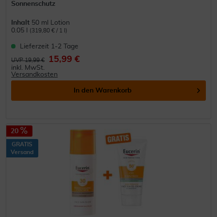
Sonnenschutz
Inhalt
50 ml Lotion
0.05 l
(319,80 € / 1 l)
Lieferzeit 1-2 Tage
15,99 €
UVP 19,99 €
inkl. MwSt.
Versandkosten
In den
Warenkorb
20
GRATIS
Versand