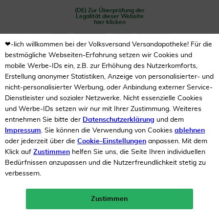
(DE) Zur Überprüfung der
Legalität dieser Website
hier klicken
❤-lich willkommen bei der Volksversand Versandapotheke! Für die
bestmögliche Webseiten-Erfahrung setzen wir Cookies und
mobile Werbe-IDs ein, z.B. zur Erhöhung des Nutzerkomforts,
Erstellung anonymer Statistiken, Anzeige von personalisierter- und
nicht-personalisierter Werbung, oder Anbindung externer Service-
Dienstleister und sozialer Netzwerke. Nicht essenzielle Cookies
Unsere Auszeichnungen
und Werbe-IDs setzen wir nur mit Ihrer Zustimmung. Weiteres
entnehmen Sie bitte der
Datenschutzerklärung
und dem
Impressum
. Sie können die Verwendung von Cookies
ablehnen
oder jederzeit über die
Cookie-Einstellungen
anpassen. Mit dem
Klick auf
Zustimmen
helfen Sie uns, die Seite Ihren individuellen
Bedürfnissen anzupassen und die Nutzerfreundlichkeit stetig zu
verbessern.
Zustimmen
Neukunden-Rabatt ab 49€!
10%
mehr erfahren >