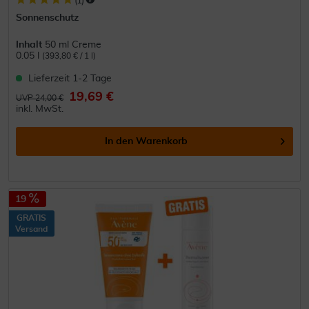
(
1
)
Sonnenschutz
Inhalt
50 ml Creme
0.05 l
(393,80 € / 1 l)
Lieferzeit 1-2 Tage
19,69 €
UVP 24,00 €
inkl. MwSt.
In den
Warenkorb
19
GRATIS
Versand