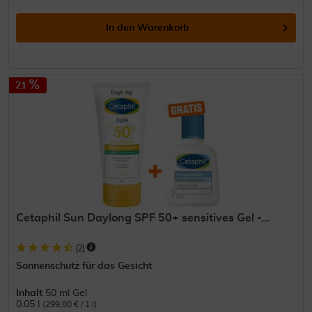
In den
Warenkorb
21
Cetaphil Sun Daylong SPF 50+ sensitives Gel -...
(
2
)
Sonnenschutz für das Gesicht
Inhalt
50 ml Gel
0.05 l
(299,80 € / 1 l)