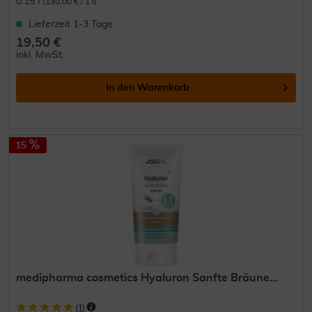
0.15 l
(130,00 € / 1 l)
Lieferzeit 1-3 Tage
19,50 €
inkl. MwSt.
In den
Warenkorb
15
medipharma cosmetics Hyaluron Sanfte Bräune...
(
1
)