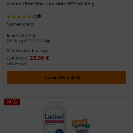
Avene Ultra Stick Invisible SPF 50 45 g +...
(
2
)
Sonnenschutz
Inhalt
45 g Stift
0.045 kg
(577,56 € / 1 kg)
Lieferzeit 1-2 Tage
25,99 €
UVP 29,90 €
inkl. MwSt.
In den
Warenkorb
24