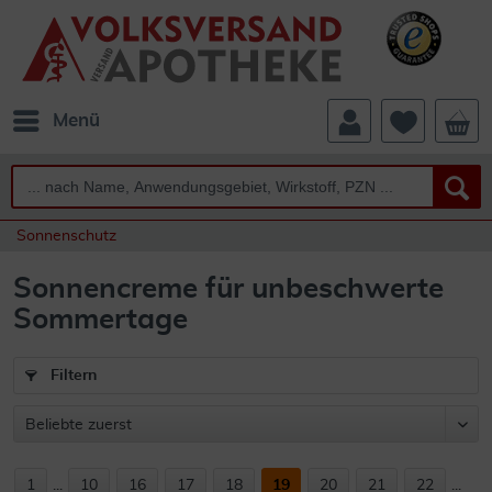
Menü
Sonnenschutz
Sonnencreme für unbeschwerte
Sommertage
Filtern
1
...
10
16
17
18
19
20
21
22
...