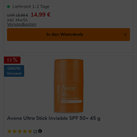
Lieferzeit 1-2 Tage
14,99 €
UVP 18,98 €
inkl. MwSt.
Versandkosten
In den
Warenkorb
13
GRATIS
Versand
Avene Ultra Stick Invisible SPF 50+ 45 g
(
2
)