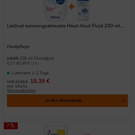
Ladival sonnengestresste Haut Akut Fluid 200 ml...
Hautpflege
Inhalt
200 ml Flüssigkeit
0.2 l
(91,95 € / 1 l)
Lieferzeit 1-2 Tage
18,39 €
UVP 24,50 €
inkl. MwSt.
Versandkosten
In den
Warenkorb
7