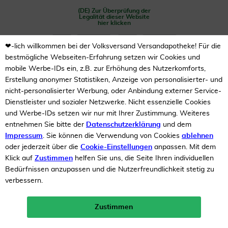
(DE) Zur Überprüfung der
Legalität dieser Website
hier klicken
❤-lich willkommen bei der Volksversand Versandapotheke! Für die
bestmögliche Webseiten-Erfahrung setzen wir Cookies und
mobile Werbe-IDs ein, z.B. zur Erhöhung des Nutzerkomforts,
Erstellung anonymer Statistiken, Anzeige von personalisierter- und
nicht-personalisierter Werbung, oder Anbindung externer Service-
Dienstleister und sozialer Netzwerke. Nicht essenzielle Cookies
Unsere Auszeichnungen
und Werbe-IDs setzen wir nur mit Ihrer Zustimmung. Weiteres
entnehmen Sie bitte der
Datenschutzerklärung
und dem
Impressum
. Sie können die Verwendung von Cookies
ablehnen
oder jederzeit über die
Cookie-Einstellungen
anpassen. Mit dem
Klick auf
Zustimmen
helfen Sie uns, die Seite Ihren individuellen
Bedürfnissen anzupassen und die Nutzerfreundlichkeit stetig zu
verbessern.
Zustimmen
Neukunden-Rabatt ab 49€!
10%
mehr erfahren >