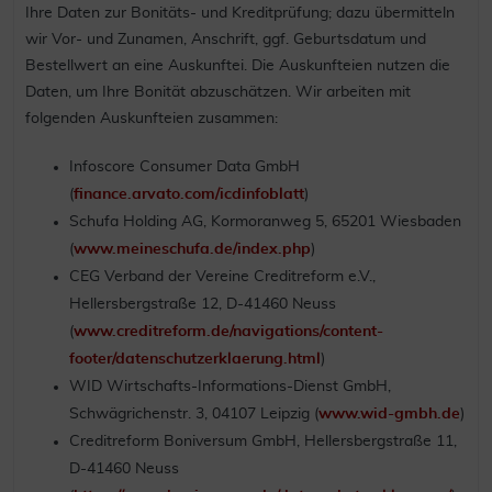
Ihre Daten zur Bonitäts- und Kreditprüfung; dazu übermitteln
wir Vor- und Zunamen, Anschrift, ggf. Geburtsdatum und
Bestellwert an eine Auskunftei. Die Auskunfteien nutzen die
Daten, um Ihre Bonität abzuschätzen. Wir arbeiten mit
folgenden Auskunfteien zusammen:
Infoscore Consumer Data GmbH
(
finance.arvato.com/icdinfoblatt
)
Schufa Holding AG, Kormoranweg 5, 65201 Wiesbaden
(
www.meineschufa.de/index.php
)
CEG Verband der Vereine Creditreform e.V.,
Hellersbergstraße 12, D-41460 Neuss
(
www.creditreform.de/navigations/content-
footer/datenschutzerklaerung.html
)
WID Wirtschafts-Informations-Dienst GmbH,
Schwägrichenstr. 3, 04107 Leipzig (
www.wid-gmbh.de
)
Creditreform Boniversum GmbH, Hellersbergstraße 11,
D-41460 Neuss