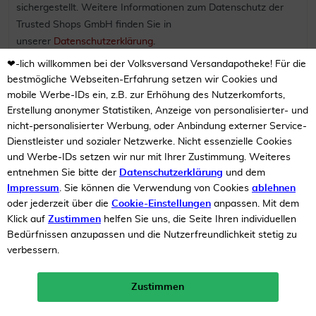
sichergestellt. Weitere Informationen zum Datenschutz der
Trusted Shops GmbH finden Sie in
unserer
Datenschutzerklärung
.
❤-lich willkommen bei der Volksversand Versandapotheke! Für die
Bei dem Aufruf des Trustbadge speichert der Webserver
bestmögliche Webseiten-Erfahrung setzen wir Cookies und
automatisch ein sogenanntes Server-Logfile, das auch Ihre IP-
mobile Werbe-IDs ein, z.B. zur Erhöhung des Nutzerkomforts,
Adresse, Datum und Uhrzeit des Abrufs, übertragene
Erstellung anonymer Statistiken, Anzeige von personalisierter- und
Datenmenge und den anfragenden Provider (Zugriffsdaten)
nicht-personalisierter Werbung, oder Anbindung externer Service-
enthält und den Abruf dokumentiert. Einzelne Zugriffsdaten
Dienstleister und sozialer Netzwerke. Nicht essenzielle Cookies
werden für die Analyse von Sicherheitsauffälligkeiten in einer
und Werbe-IDs setzen wir nur mit Ihrer Zustimmung. Weiteres
entnehmen Sie bitte der
Datenschutzerklärung
und dem
Sicherheitsdatenbank gespeichert. Die Logfiles werden
Impressum
. Sie können die Verwendung von Cookies
ablehnen
spätestens 90 Tage nach Erstellung automatisch gelöscht.
oder jederzeit über die
Cookie-Einstellungen
anpassen. Mit dem
Klick auf
Zustimmen
helfen Sie uns, die Seite Ihren individuellen
Weitere personenbezogene Daten werden an die Trusted
Bedürfnissen anzupassen und die Nutzerfreundlichkeit stetig zu
Shops GmbH übertragen, wenn Sie sich nach Abschluss einer
verbessern.
Bestellung für die Nutzung von Trusted Shops Produkten
entscheiden oder sich bereits für die Nutzung registriert
Zustimmen
haben. Es gilt die zwischen Ihnen und Trusted Shops
Neukunden-Rabatt ab 49€!
10%
mehr erfahren >
getroffene vertragliche Vereinbarung. Hierfür erfolgt eine