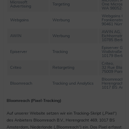
Microsoft Adve
Microsoft
Targeting
One Microsof
Advertising
WA 98052-63
Webgains Gm
Webgains
Werbung
Frankenstraße
90461 Nürnbe
AWIN AG,
AWIN
Werbung
Eichhornstraße
10785 Berlin
Episerver Gmb
Episerver
Tracking
Wallstraße 16,
10179 Berlin
Criteo,
Criteo
Retargeting
32 Rue Blanch
75009 Paris
Bloomreach B.
Bloomreach
Tracking und Analytics
Herengracht 4
1017 BS Amst
Bloomreach (Pixel-Tracking)
Auf unserer Website setzen wir ein Tracking-Skript („Pixel“)
des Anbieters Bloomreach B.V., Herengracht 469, 1017 BS
Amsterdam, Niederlande („Bloomreach“) ein. Das Pixel erfasst