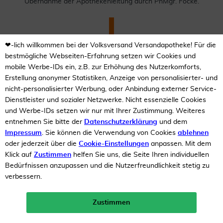
Übernahme der Apothekenleitung durch PhMgr. Focke.
❤-lich willkommen bei der Volksversand Versandapotheke! Für die
bestmögliche Webseiten-Erfahrung setzen wir Cookies und
mobile Werbe-IDs ein, z.B. zur Erhöhung des Nutzerkomforts,
Erstellung anonymer Statistiken, Anzeige von personalisierter- und
1912:
nicht-personalisierter Werbung, oder Anbindung externer Service-
Dienstleister und sozialer Netzwerke. Nicht essenzielle Cookies
Gründung der "Apotheke zum goldenen Stern" durch PhMr.
und Werbe-IDs setzen wir nur mit Ihrer Zustimmung. Weiteres
Nowak.
entnehmen Sie bitte der
Datenschutzerklärung
und dem
Nutzung als Landarbeiterapotheke.
Impressum
. Sie können die Verwendung von Cookies
ablehnen
oder jederzeit über die
Cookie-Einstellungen
anpassen. Mit dem
Klick auf
Zustimmen
helfen Sie uns, die Seite Ihren individuellen
Bedürfnissen anzupassen und die Nutzerfreundlichkeit stetig zu
verbessern.
Zustimmen
Neukunden-Rabatt ab 49€!
10%
mehr erfahren >