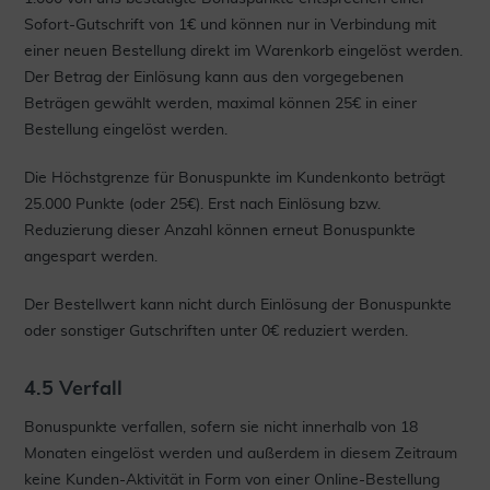
Sofort-Gutschrift von 1€ und können nur in Verbindung mit
einer neuen Bestellung direkt im Warenkorb eingelöst werden.
Der Betrag der Einlösung kann aus den vorgegebenen
Beträgen gewählt werden, maximal können 25€ in einer
Bestellung eingelöst werden.
Die Höchstgrenze für Bonuspunkte im Kundenkonto beträgt
25.000 Punkte (oder 25€). Erst nach Einlösung bzw.
Reduzierung dieser Anzahl können erneut Bonuspunkte
angespart werden.
Der Bestellwert kann nicht durch Einlösung der Bonuspunkte
oder sonstiger Gutschriften unter 0€ reduziert werden.
4.5 Verfall
Bonuspunkte verfallen, sofern sie nicht innerhalb von 18
Monaten eingelöst werden und außerdem in diesem Zeitraum
keine Kunden-Aktivität in Form von einer Online-Bestellung