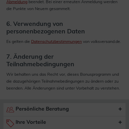
Abmeldung
beendet. Bei einer erneuten Anmeldung werden
die Punkte von Neuem gesammelt.
6. Verwendung von
personenbezogenen Daten
Es gelten die
Datenschutzbestimmungen
von volksversand.de.
7. Änderung der
Teilnahmebedingungen
Wir behalten uns das Recht vor, dieses Bonusprogramm und
die dazugehörigen Teilnahmebedingungen zu ändern oder zu
beenden. Alle Änderungen sind unter Vorbehalt zu verstehen.
Persönliche Beratung
Ihre Vorteile