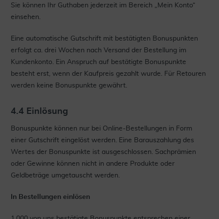
Sie können Ihr Guthaben jederzeit im Bereich „Mein Konto“
einsehen.
Eine automatische Gutschrift mit bestätigten Bonuspunkten
erfolgt ca. drei Wochen nach Versand der Bestellung im
Kundenkonto. Ein Anspruch auf bestätigte Bonuspunkte
besteht erst, wenn der Kaufpreis gezahlt wurde. Für Retouren
werden keine Bonuspunkte gewährt.
4.4 Einlösung
Bonuspunkte können nur bei Online-Bestellungen in Form
einer Gutschrift eingelöst werden. Eine Barauszahlung des
Wertes der Bonuspunkte ist ausgeschlossen. Sachprämien
oder Gewinne können nicht in andere Produkte oder
Geldbeträge umgetauscht werden.
In Bestellungen einlösen
1.000 von uns bestätigte Bonuspunkte entsprechen einer