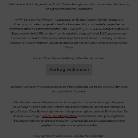
Alle Preise sind inkl. der gestzlichen MwSt. Preisänderungen und Irrtum vorbehalten. Die Lieferung
erfolgt nur innerhalb von Deutschland.
*AVP= Der einheitliche Produkt-Abgabepreis, der für den Ausnahmefall der Abgabe und
Abrechnung zu Lasten der gesetzlichen Krankenkassen (KK) vom Hersteller gegenüber der
Informationsstelle für Arzneispezialitäten GmbH (IFA) gem. § III 1, S. 2 AMG anzugeben ist und im
Erstattungsfall abzügl. 5% von der KK an die Apotheke ausgezahlt wird. Bei Doppelpackungen
Summe der Einzel-AVP. Volksversand Versandapotheke liefert schnell, zuverlässig und diskret.
Schenken Sie uns Ihr Vertrauen und überzeugen Sie sich von den vielen Vorteilen unseres Online-
Shops!
Für den Widerruf einer Bestellung nutzen Sie das Formular:
Vertrag widerrufen
Zu Risiken und Nebenwirkungen lesen Sie die Packungsbeilage und fragen Sie Ihre Ärztin, Ihren
Arzt oder in Ihrer Apotheke.
Alle Besucher unserer Webseite sind herzlich eingeladen, Produktbewertungen abzugeben.
Bewertungen können auch von Personen abgegeben werden, die das Produkt nicht bei uns
gekauft haben. Diese Bewertungen werden nicht gesondert gekennzeichnet. Bitte beachten Sie,
dass alle Bewertungen
unserer Bewertungsrichtlinie
entsprechen müssen. Jede eingehende
Bewertung wird einer sorgfältigen manuellen Authentizitätskontrolle unterzogen und kann
gegebenfalls abgelehnt oder gelöscht werden.
Copyright ©2026 Volksversand - Alle Rechte vorbehalten