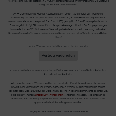
Alle Preise sind inkl. der gestzlichen MwSt. Preisänderungen und Irrtum vorbehalten. Die Lieferung
erfolgt nur innerhalb von Deutschland.
*AVP= Der einheitliche Produkt-Abgabepreis, der für den Ausnahmefall der Abgabe und
Abrechnung zu Lasten der gesetzlichen Krankenkassen (KK) vom Hersteller gegenüber der
Informationsstelle für Arzneispezialitäten GmbH (IFA) gem. § III 1, S. 2 AMG anzugeben ist und im
Erstattungsfall abzügl. 5% von der KK an die Apotheke ausgezahlt wird. Bei Doppelpackungen
Summe der Einzel-AVP. Volksversand Versandapotheke liefert schnell, zuverlässig und diskret.
Schenken Sie uns Ihr Vertrauen und überzeugen Sie sich von den vielen Vorteilen unseres Online-
Shops!
Für den Widerruf einer Bestellung nutzen Sie das Formular:
Vertrag widerrufen
Zu Risiken und Nebenwirkungen lesen Sie die Packungsbeilage und fragen Sie Ihre Ärztin, Ihren
Arzt oder in Ihrer Apotheke.
Alle Besucher unserer Webseite sind herzlich eingeladen, Produktbewertungen abzugeben.
Bewertungen können auch von Personen abgegeben werden, die das Produkt nicht bei uns
gekauft haben. Diese Bewertungen werden nicht gesondert gekennzeichnet. Bitte beachten Sie,
dass alle Bewertungen
unserer Bewertungsrichtlinie
entsprechen müssen. Jede eingehende
Bewertung wird einer sorgfältigen manuellen Authentizitätskontrolle unterzogen und kann
gegebenfalls abgelehnt oder gelöscht werden.
Copyright ©2026 Volksversand - Alle Rechte vorbehalten