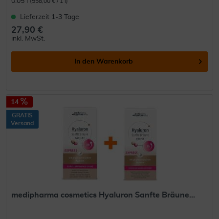
0.05 l
(558,00 € / 1 l)
Lieferzeit 1-3 Tage
27,90 €
inkl. MwSt.
In den
Warenkorb
14
GRATIS
Versand
medipharma cosmetics Hyaluron Sanfte Bräune...