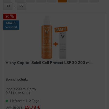
30
...
27
20
GRATIS
Versand
Vichy Capital Soleil Cell Protect LSF 30 200 ml...
Sonnenschutz
Inhalt
200 ml Spray
0.2 l
(98,95 € / 1 l)
Lieferzeit 1-2 Tage
19,79 €
UVP 25,00 €