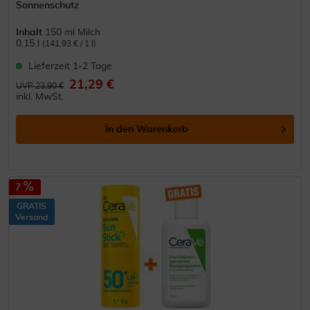
Sonnenschutz
Inhalt
150 ml Milch
0.15 l
(141,93 € / 1 l)
Lieferzeit 1-2 Tage
21,29 €
UVP 23,90 €
inkl. MwSt.
In den
Warenkorb
7
GRATIS
Versand