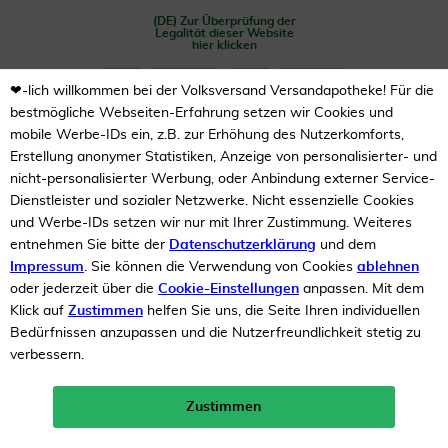
(DE) Zur Überprüfung der
Legalität dieser Website
hier klicken
❤-lich willkommen bei der Volksversand Versandapotheke! Für die
bestmögliche Webseiten-Erfahrung setzen wir Cookies und
mobile Werbe-IDs ein, z.B. zur Erhöhung des Nutzerkomforts,
Erstellung anonymer Statistiken, Anzeige von personalisierter- und
nicht-personalisierter Werbung, oder Anbindung externer Service-
Dienstleister und sozialer Netzwerke. Nicht essenzielle Cookies
Unsere Auszeichnungen
und Werbe-IDs setzen wir nur mit Ihrer Zustimmung. Weiteres
entnehmen Sie bitte der
Datenschutzerklärung
und dem
Impressum
. Sie können die Verwendung von Cookies
ablehnen
oder jederzeit über die
Cookie-Einstellungen
anpassen. Mit dem
Klick auf
Zustimmen
helfen Sie uns, die Seite Ihren individuellen
Bedürfnissen anzupassen und die Nutzerfreundlichkeit stetig zu
verbessern.
Zustimmen
Neukunden-Rabatt ab 49€!
10%
mehr erfahren >