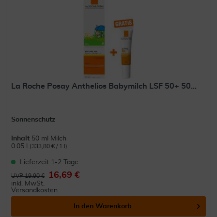
La Roche Posay Anthelios Babymilch LSF 50+ 50...
Sonnenschutz
Inhalt
50 ml Milch
0.05 l
(333,80 € / 1 l)
Lieferzeit 1-2 Tage
16,69 €
UVP 19,90 €
inkl. MwSt.
Versandkosten
In den
Warenkorb