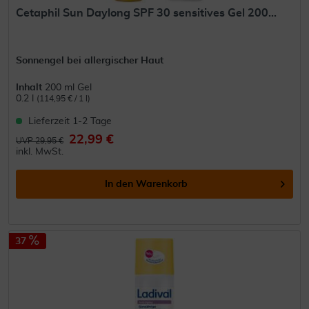
Cetaphil Sun Daylong SPF 30 sensitives Gel 200...
Sonnengel bei allergischer Haut
Inhalt
200 ml Gel
0.2 l
(114,95 € / 1 l)
Lieferzeit 1-2 Tage
22,99 €
UVP 29,95 €
inkl. MwSt.
In den
Warenkorb
37