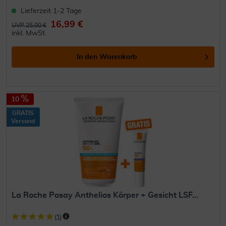
Lieferzeit 1-2 Tage
16,99 €
UVP 25,00 €
inkl. MwSt.
In den
Warenkorb
10
GRATIS
Versand
La Roche Posay Anthelios Körper + Gesicht LSF...
(
1
)