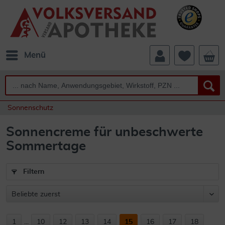
Menü
Sonnenschutz
Sonnencreme für unbeschwerte
Sommertage
Filtern
1
...
10
12
13
14
15
16
17
18