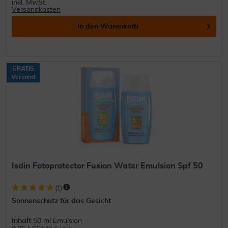
inkl. MwSt.
Versandkosten
In den
Warenkorb
GRATIS
Versand
Isdin Fotoprotector Fusion Water Emulsion Spf 50
(
1
)
Sonnenschutz für das Gesicht
Inhalt
50 ml Emulsion