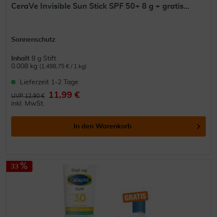
CeraVe Invisible Sun Stick SPF 50+ 8 g + gratis...
Sonnenschutz
Inhalt
8 g Stift
0.008 kg
(1.498,75 € / 1 kg)
Lieferzeit 1-2 Tage
11,99 €
UVP 12,90 €
inkl. MwSt.
In den
Warenkorb
33