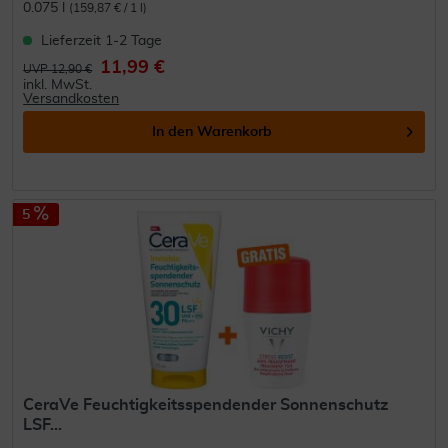
0.075 l
(159,87 € / 1 l)
Lieferzeit 1-2 Tage
11,99 €
UVP 12,90 €
inkl. MwSt.
Versandkosten
In den
Warenkorb
5
CeraVe Feuchtigkeitsspendender Sonnenschutz
LSF...