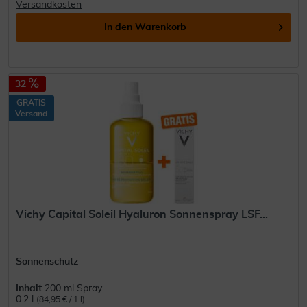
Versandkosten
In den
Warenkorb
32
GRATIS
Versand
Vichy Capital Soleil Hyaluron Sonnenspray LSF...
Sonnenschutz
Inhalt
200 ml Spray
0.2 l
(84,95 € / 1 l)