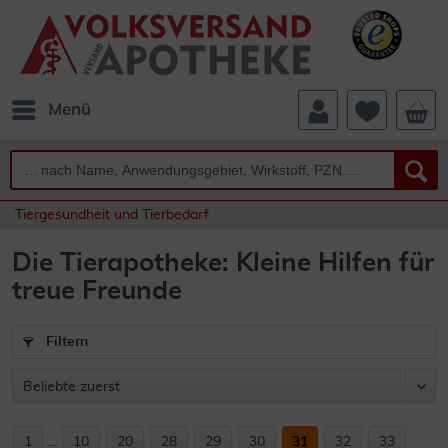
Menü
Tiergesundheit und Tierbedarf
Die Tierapotheke: Kleine Hilfen für
treue Freunde
Filtern
1
...
10
20
28
29
30
31
32
33