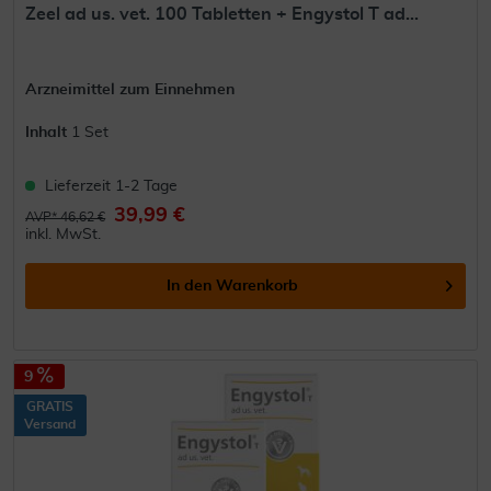
Zeel ad us. vet. 100 Tabletten + Engystol T ad...
Arzneimittel zum Einnehmen
Inhalt
1 Set
Lieferzeit 1-2 Tage
39,99 €
AVP* 46,62 €
inkl. MwSt.
In den
Warenkorb
9
GRATIS
Versand