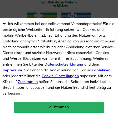
Legalität dieser Website
hier klicken
❤-lich willkommen bei der Volksversand Versandapotheke! Für die
bestmögliche Webseiten-Erfahrung setzen wir Cookies und
mobile Werbe-IDs ein, z.B. zur Erhöhung des Nutzerkomforts,
Erstellung anonymer Statistiken, Anzeige von personalisierter- und
nicht-personalisierter Werbung, oder Anbindung externer Service-
Unsere Auszeichnungen
Dienstleister und sozialer Netzwerke. Nicht essenzielle Cookies
und Werbe-IDs setzen wir nur mit Ihrer Zustimmung. Weiteres
entnehmen Sie bitte der
Datenschutzerklärung
und dem
Impressum
. Sie können die Verwendung von Cookies
ablehnen
oder jederzeit über die
Cookie-Einstellungen
anpassen. Mit dem
Klick auf
Zustimmen
helfen Sie uns, die Seite Ihren individuellen
Bedürfnissen anzupassen und die Nutzerfreundlichkeit stetig zu
verbessern.
Zustimmen
Neukunden-Rabatt ab 49€!
10%
mehr erfahren >