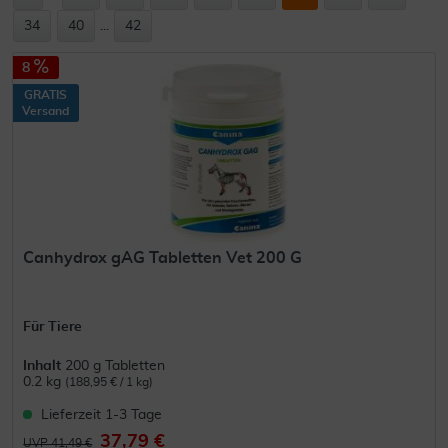
34
40
...
42
8
GRATIS
Versand
Canhydrox gAG Tabletten Vet 200 G
Für Tiere
Inhalt
200 g Tabletten
0.2 kg
(188,95 € / 1 kg)
Lieferzeit 1-3 Tage
37,79 €
UVP 41,49 €