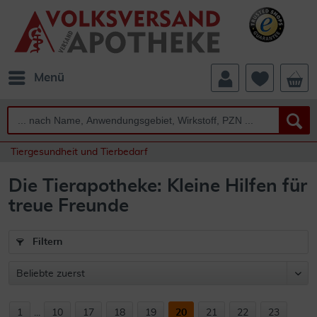
Menü
Tiergesundheit und Tierbedarf
Die Tierapotheke: Kleine Hilfen für
treue Freunde
Filtern
1
...
10
17
18
19
20
21
22
23