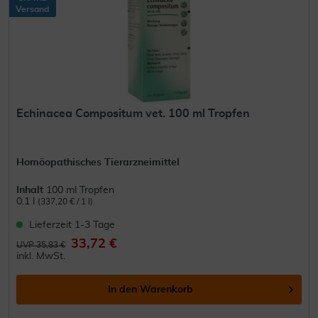
Versand
Echinacea Compositum vet. 100 ml Tropfen
Homöopathisches Tierarzneimittel
Inhalt
100 ml Tropfen
0.1 l
(337,20 € / 1 l)
Lieferzeit 1-3 Tage
33,72 €
UVP 35,83 €
inkl. MwSt.
In den
Warenkorb