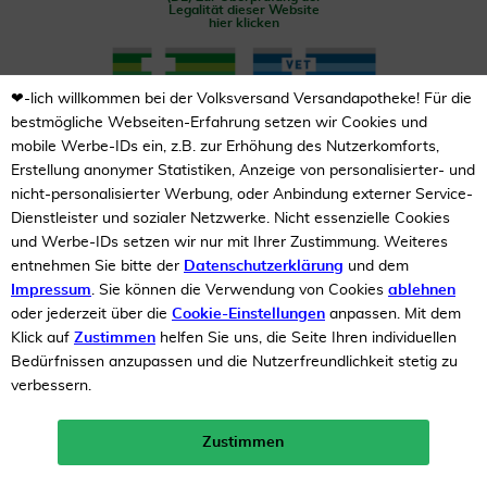
Legalität dieser Website
hier klicken
❤-lich willkommen bei der Volksversand Versandapotheke! Für die
bestmögliche Webseiten-Erfahrung setzen wir Cookies und
mobile Werbe-IDs ein, z.B. zur Erhöhung des Nutzerkomforts,
Erstellung anonymer Statistiken, Anzeige von personalisierter- und
nicht-personalisierter Werbung, oder Anbindung externer Service-
Unsere Auszeichnungen
Dienstleister und sozialer Netzwerke. Nicht essenzielle Cookies
und Werbe-IDs setzen wir nur mit Ihrer Zustimmung. Weiteres
entnehmen Sie bitte der
Datenschutzerklärung
und dem
Impressum
. Sie können die Verwendung von Cookies
ablehnen
oder jederzeit über die
Cookie-Einstellungen
anpassen. Mit dem
Klick auf
Zustimmen
helfen Sie uns, die Seite Ihren individuellen
Bedürfnissen anzupassen und die Nutzerfreundlichkeit stetig zu
verbessern.
Zustimmen
Neukunden-Rabatt ab 49€!
10%
mehr erfahren >