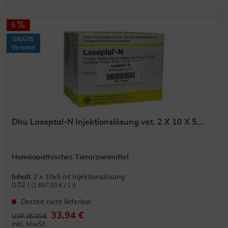
5
GRATIS
Versand
Dhu Laseptal-N Injektionslösung vet. 2 X 10 X 5...
Homöopathisches Tierarzneimittel
Inhalt
2 x 10x5 ml Injektionslösung
0.02 l
(1.697,00 € / 1 l)
Derzeit nicht lieferbar
33,94 €
UVP 36,00 €
inkl. MwSt.