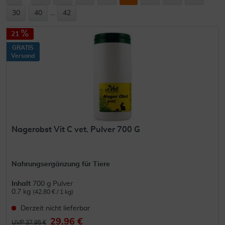
30
40
...
42
21
GRATIS
Versand
Nagerobst Vit C vet. Pulver 700 G
Nahrungsergänzung für Tiere
Inhalt
700 g Pulver
0.7 kg
(42,80 € / 1 kg)
Derzeit nicht lieferbar
29,96 €
UVP 37,95 €