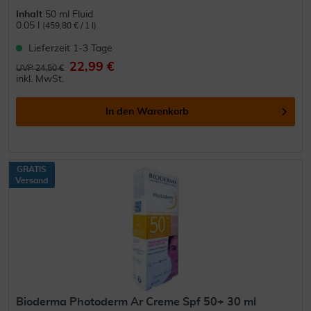
Inhalt
50 ml Fluid
0.05 l
(459,80 € / 1 l)
Lieferzeit 1-3 Tage
22,99 €
UVP 24,50 €
inkl. MwSt.
In den
Warenkorb
GRATIS
Versand
Bioderma Photoderm Ar Creme Spf 50+ 30 ml