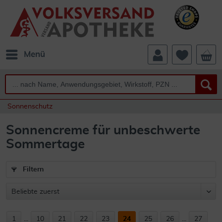
Menü
Sonnenschutz
Sonnencreme für unbeschwerte
Sommertage
Filtern
1
...
10
21
22
23
24
25
26
...
27