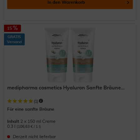
In den
Warenkorb
15
GRATIS
Versand
medipharma cosmetics Hyaluron Sanfte Bräune...
(
1
)
Für eine sanfte Bräune
Inhalt
2 x 150 ml Creme
0.3 l
(106,63 € / 1 l)
Derzeit nicht lieferbar