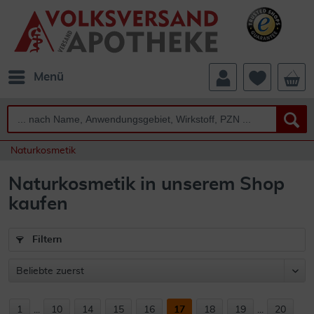
Menü
Naturkosmetik
Naturkosmetik in unserem Shop
kaufen
Filtern
1
...
10
14
15
16
17
18
19
...
20