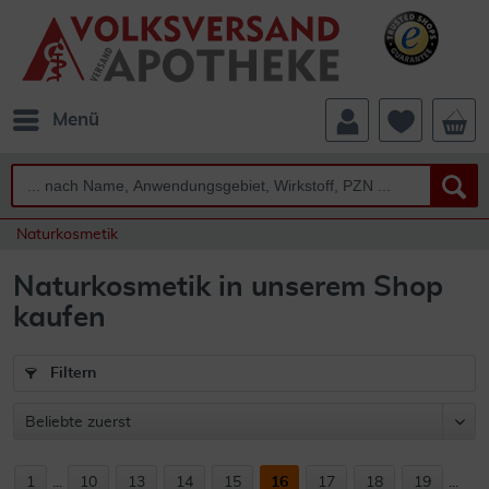
Menü
Naturkosmetik
Naturkosmetik in unserem Shop
kaufen
Filtern
1
...
10
13
14
15
16
17
18
19
...