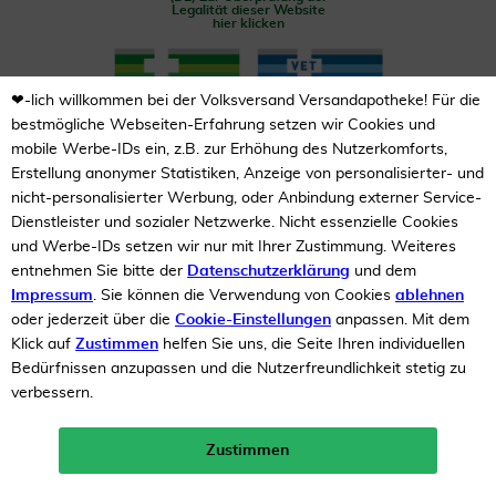
Legalität dieser Website
hier klicken
❤-lich willkommen bei der Volksversand Versandapotheke! Für die
bestmögliche Webseiten-Erfahrung setzen wir Cookies und
mobile Werbe-IDs ein, z.B. zur Erhöhung des Nutzerkomforts,
Erstellung anonymer Statistiken, Anzeige von personalisierter- und
nicht-personalisierter Werbung, oder Anbindung externer Service-
Unsere Auszeichnungen
Dienstleister und sozialer Netzwerke. Nicht essenzielle Cookies
und Werbe-IDs setzen wir nur mit Ihrer Zustimmung. Weiteres
entnehmen Sie bitte der
Datenschutzerklärung
und dem
Impressum
. Sie können die Verwendung von Cookies
ablehnen
oder jederzeit über die
Cookie-Einstellungen
anpassen. Mit dem
Klick auf
Zustimmen
helfen Sie uns, die Seite Ihren individuellen
Bedürfnissen anzupassen und die Nutzerfreundlichkeit stetig zu
verbessern.
Zustimmen
Neukunden-Rabatt ab 49€!
10%
mehr erfahren >