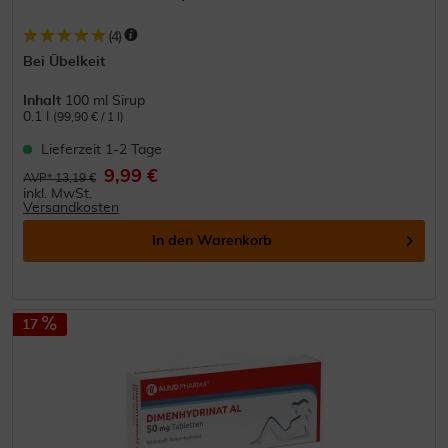
(
4
)
Bei Übelkeit
Inhalt
100 ml Sirup
0.1 l
(99,90 € / 1 l)
Lieferzeit 1-2 Tage
9,99 €
AVP* 13,19 €
inkl. MwSt.
Versandkosten
In den
Warenkorb
17