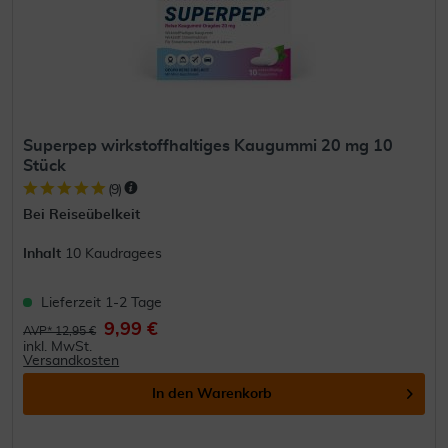
Superpep wirkstoffhaltiges Kaugummi 20 mg 10
Stück
(
9
)
Bei Reiseübelkeit
Inhalt
10 Kaudragees
Lieferzeit 1-2 Tage
9,99 €
AVP* 12,95 €
inkl. MwSt.
Versandkosten
In den
Warenkorb