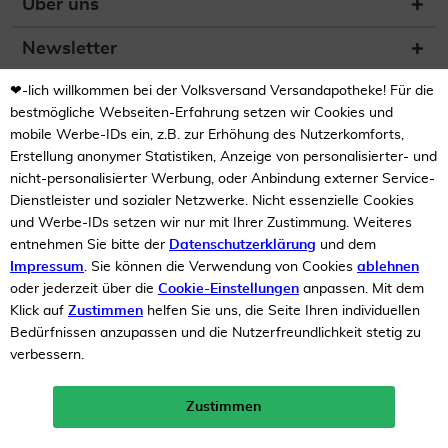
Über uns
Newsletter
❤-lich willkommen bei der Volksversand Versandapotheke! Für die
(DE) Zur Überprüfung der
Legalität dieser Website
bestmögliche Webseiten-Erfahrung setzen wir Cookies und
hier klicken
mobile Werbe-IDs ein, z.B. zur Erhöhung des Nutzerkomforts,
Erstellung anonymer Statistiken, Anzeige von personalisierter- und
nicht-personalisierter Werbung, oder Anbindung externer Service-
Dienstleister und sozialer Netzwerke. Nicht essenzielle Cookies
und Werbe-IDs setzen wir nur mit Ihrer Zustimmung. Weiteres
entnehmen Sie bitte der
Datenschutzerklärung
und dem
Impressum
. Sie können die Verwendung von Cookies
ablehnen
Unsere Auszeichnungen
oder jederzeit über die
Cookie-Einstellungen
anpassen. Mit dem
Klick auf
Zustimmen
helfen Sie uns, die Seite Ihren individuellen
Bedürfnissen anzupassen und die Nutzerfreundlichkeit stetig zu
verbessern.
Zustimmen
Neukunden-Rabatt ab 49€!
10%
mehr erfahren >