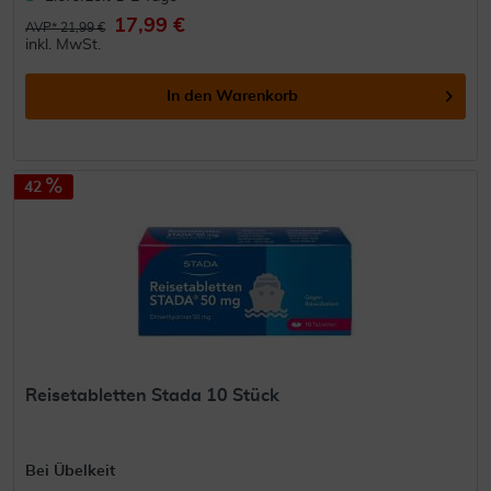
17,99 €
AVP* 21,99 €
inkl. MwSt.
In den
Warenkorb
42
Reisetabletten Stada 10 Stück
Bei Übelkeit