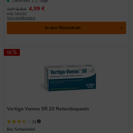
Lieferzeit 1-2 Tage
4,99 €
AVP* 9,38 €
inkl. MwSt.
Versandkosten
In den
Warenkorb
18
Vertigo Vomex SR 20 Retardkapseln
(
3
)
Bei Schwindel