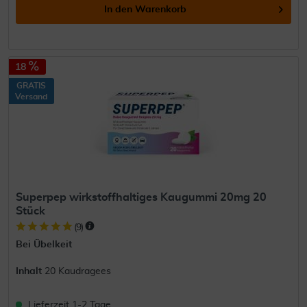
In den
Warenkorb
18
GRATIS
Versand
Superpep wirkstoffhaltiges Kaugummi 20mg 20
Stück
(
9
)
Bei Übelkeit
Inhalt
20 Kaudragees
Lieferzeit 1-2 Tage