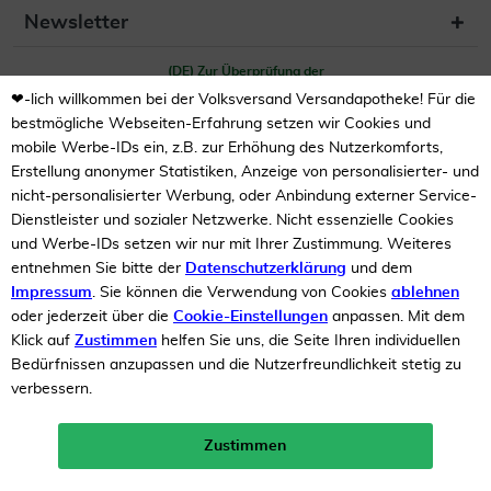
Newsletter
(DE) Zur Überprüfung der
Legalität dieser Website
hier klicken
❤-lich willkommen bei der Volksversand Versandapotheke! Für die
bestmögliche Webseiten-Erfahrung setzen wir Cookies und
mobile Werbe-IDs ein, z.B. zur Erhöhung des Nutzerkomforts,
Erstellung anonymer Statistiken, Anzeige von personalisierter- und
nicht-personalisierter Werbung, oder Anbindung externer Service-
Dienstleister und sozialer Netzwerke. Nicht essenzielle Cookies
und Werbe-IDs setzen wir nur mit Ihrer Zustimmung. Weiteres
entnehmen Sie bitte der
Datenschutzerklärung
und dem
Unsere Auszeichnungen
Impressum
. Sie können die Verwendung von Cookies
ablehnen
oder jederzeit über die
Cookie-Einstellungen
anpassen. Mit dem
Klick auf
Zustimmen
helfen Sie uns, die Seite Ihren individuellen
Bedürfnissen anzupassen und die Nutzerfreundlichkeit stetig zu
verbessern.
Zustimmen
Neukunden-Rabatt ab 49€!
10%
mehr erfahren >