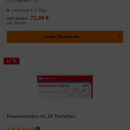
0.2 l
(364,95 € / 1 l)
Lieferzeit 1-2 Tage
72,99 €
AVP* 97,98 €
inkl. MwSt.
In den
Warenkorb
14
Reisetabletten AL 20 Tabletten
(
3
)