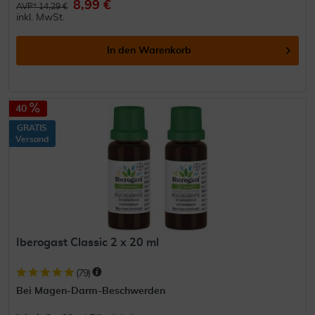
8,99 €
AVP* 14,29 €
inkl. MwSt.
In den
Warenkorb
40
GRATIS
Versand
Iberogast Classic 2 x 20 ml
(
79
)
Bei Magen-Darm-Beschwerden