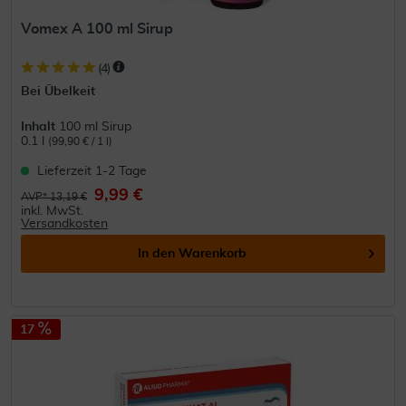
Vomex A 100 ml Sirup
(
4
)
Bei Übelkeit
Inhalt
100 ml Sirup
0.1 l
(99,90 € / 1 l)
Lieferzeit 1-2 Tage
9,99 €
AVP* 13,19 €
inkl. MwSt.
Versandkosten
In den
Warenkorb
17