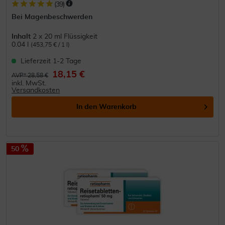
(
39
)
Bei Magenbeschwerden
Inhalt
2 x 20 ml Flüssigkeit
0.04 l
(453,75 € / 1 l)
Lieferzeit 1-2 Tage
18,15 €
AVP* 28,58 €
inkl. MwSt.
Versandkosten
In den
Warenkorb
50