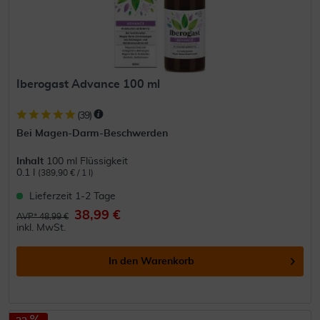
Iberogast Advance 100 ml
(
39
)
Bei Magen-Darm-Beschwerden
Inhalt
100 ml Flüssigkeit
0.1 l
(389,90 € / 1 l)
Lieferzeit 1-2 Tage
38,99 €
AVP* 48,99 €
inkl. MwSt.
In den
Warenkorb