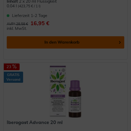
Inhalt
2 x 20 ml Flüssigkeit
0.04 l
(423,75 € / 1 l)
Lieferzeit 1-2 Tage
16,95 €
AVP* 28,58 €
inkl. MwSt.
In den
Warenkorb
23
GRATIS
Versand
Iberogast Advance 20 ml