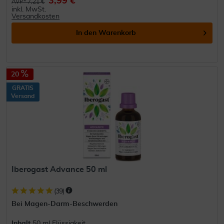
3,99 €
AVP* 7,21 €
inkl. MwSt.
Versandkosten
In den
Warenkorb
20
GRATIS
Versand
Iberogast Advance 50 ml
(
39
)
Bei Magen-Darm-Beschwerden
Inhalt
50 ml Flüssigkeit