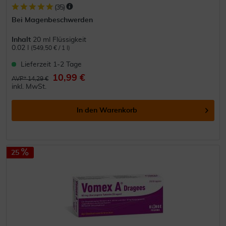
(
35
)
Bei Magenbeschwerden
Inhalt
20 ml Flüssigkeit
0.02 l
(549,50 € / 1 l)
Lieferzeit 1-2 Tage
10,99 €
AVP* 14,29 €
inkl. MwSt.
In den
Warenkorb
25