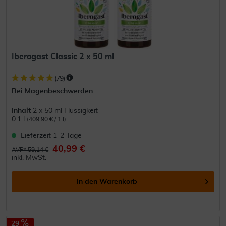
Iberogast Classic 2 x 50 ml
(
79
)
Bei Magenbeschwerden
Inhalt
2 x 50 ml Flüssigkeit
0.1 l
(409,90 € / 1 l)
Lieferzeit 1-2 Tage
40,99 €
AVP* 59,14 €
inkl. MwSt.
In den
Warenkorb
29