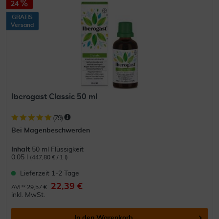
24
GRATIS
Versand
Iberogast Classic 50 ml
(
79
)
Bei Magenbeschwerden
Inhalt
50 ml Flüssigkeit
0.05 l
(447,80 € / 1 l)
Lieferzeit 1-2 Tage
22,39 €
AVP* 29,57 €
inkl. MwSt.
In den
Warenkorb