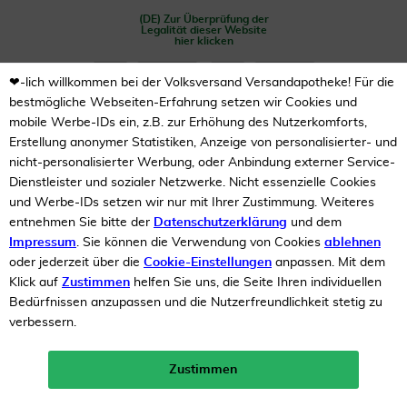
(DE) Zur Überprüfung der
Legalität dieser Website
hier klicken
❤-lich willkommen bei der Volksversand Versandapotheke! Für die
bestmögliche Webseiten-Erfahrung setzen wir Cookies und
mobile Werbe-IDs ein, z.B. zur Erhöhung des Nutzerkomforts,
Erstellung anonymer Statistiken, Anzeige von personalisierter- und
nicht-personalisierter Werbung, oder Anbindung externer Service-
Dienstleister und sozialer Netzwerke. Nicht essenzielle Cookies
Unsere Auszeichnungen
und Werbe-IDs setzen wir nur mit Ihrer Zustimmung. Weiteres
entnehmen Sie bitte der
Datenschutzerklärung
und dem
Impressum
. Sie können die Verwendung von Cookies
ablehnen
oder jederzeit über die
Cookie-Einstellungen
anpassen. Mit dem
Klick auf
Zustimmen
helfen Sie uns, die Seite Ihren individuellen
Bedürfnissen anzupassen und die Nutzerfreundlichkeit stetig zu
verbessern.
Zustimmen
Neukunden-Rabatt ab 49€!
10%
mehr erfahren >