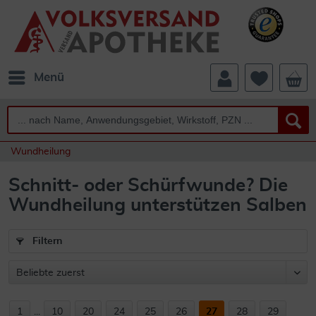
Menü
Wundheilung
Schnitt- oder Schürfwunde? Die
Wundheilung unterstützen Salben
Filtern
1
...
10
20
24
25
26
27
28
29