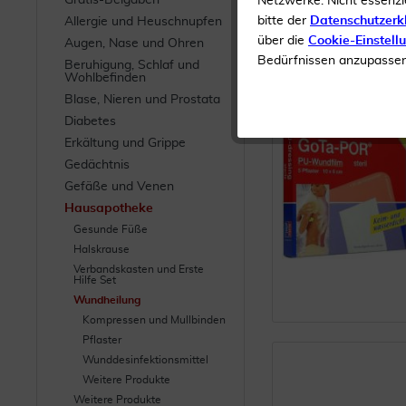
Gratis-Beigaben
Netzwerke. Nicht essenzi
bitte der
Datenschutzerk
Allergie und Heuschnupfen
über die
Cookie-Einstell
Augen, Nase und Ohren
Bedürfnissen anzupassen 
Beruhigung, Schlaf und
Wohlbefinden
Blase, Nieren und Prostata
Diabetes
Erkältung und Grippe
Gedächtnis
Gefäße und Venen
Hausapotheke
Gesunde Füße
Halskrause
Verbandskasten und Erste
Hilfe Set
Wundheilung
Kompressen und Mullbinden
Pflaster
Wunddesinfektionsmittel
Weitere Produkte
Weitere Produkte