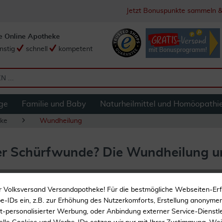
Jetzt Bonuspunkte sammeln &
e Online Apotheke
nstig
schnell
kompetent
ge
Familie und Baby
Naturheilmittel und Homöopathi
ke
Wundheilung
er Schürfwunde? Die Wundheilung u
r Volksversand Versandapotheke! Für die bestmögliche Webseiten-Er
-IDs ein, z.B. zur Erhöhung des Nutzerkomforts, Erstellung anonymer 
16
17
18
19
20
21
30
40
50
...
145
ht-personalisierter Werbung, oder Anbindung externer Service-Dienstle