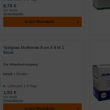
8,76 €
inkl. MwSt.
Versandkosten
In den
Warenkorb
Ypsigaze Mullbinde 8 cm X 4 M 1
Stück
Zur Wundversorgung
Inhalt
1 Binden
Lieferzeit 1-3 Tage
1,92 €
inkl. MwSt.
Versandkosten
In den
Warenkorb