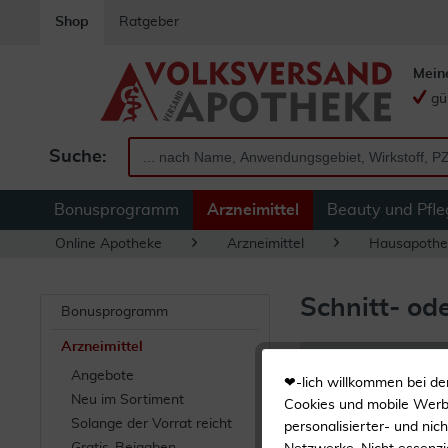
Shop
Ratgeber
Mein
gü
Suche:
Bonusprogramm
Arzneimittel
Beauty und Pfle
Online Apotheke
Arzneimittel
Hausapothe
Schnitt- od
Bonusprogramm
Arzneimittel
Filtern
Angebote
❤-lich willkommen bei de
Neu im Sortiment
Cookies und mobile Werbe
Solange der Vorrat reicht
1
...
10
15
personalisierter- und nic