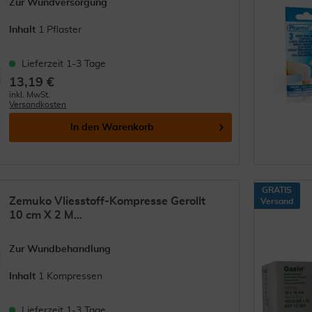
Zur Wundversorgung
Inhalt
1 Pflaster
Lieferzeit 1-3 Tage
13,19 €
inkl. MwSt.
Versandkosten
In den
Warenkorb
GRATIS
Zemuko Vliesstoff-Kompresse Gerollt
Versand
10 cm X 2 M...
Zur Wundbehandlung
Inhalt
1 Kompressen
Lieferzeit 1-3 Tage