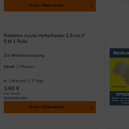
In den
Warenkorb
Ratioline Acute Heftpflaster 2,5 cm X
5 M 1 Rolle
Zur Wundversorgung.
Inhalt
1 Pflaster
Lieferzeit 1-3 Tage
3,60 €
inkl. MwSt.
Versandkosten
In den
Warenkorb