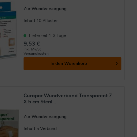
Zur Wundversorgung.
Inhalt
10 Pflaster
Lieferzeit 1-3 Tage
9,53 €
inkl. MwSt.
Versandkosten
In den
Warenkorb
Curapor Wundverband Transparent 7
X 5 cm Steril...
Zur Wundversorgung.
Inhalt
5 Verband