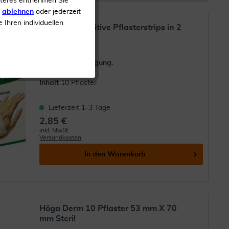
iteres entnehmen Sie
s
ablehnen
oder jederzeit
e Ihren individuellen
Ratioline Sensitive Pflasterstrips in 2
Größen...
Zur Wundversorgung.
Inhalt
10 Pflaster
Lieferzeit 1-3 Tage
2,85 €
inkl. MwSt.
Versandkosten
In den
Warenkorb
Höga Derm 10 Pflaster 53 mm X 70
mm Steril