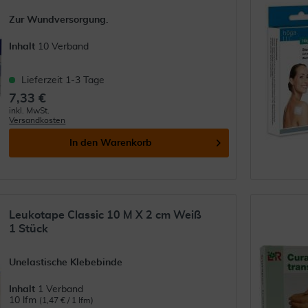
Zur Wundversorgung.
Inhalt
10 Verband
Lieferzeit 1-3 Tage
7,33 €
inkl. MwSt.
Versandkosten
In den
Warenkorb
Leukotape Classic 10 M X 2 cm Weiß
1 Stück
Unelastische Klebebinde
Inhalt
1 Verband
10 lfm
(1,47 € / 1 lfm)