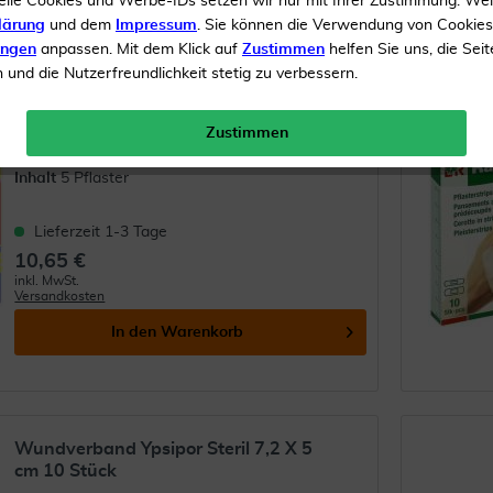
elle Cookies und Werbe-IDs setzen wir nur mit Ihrer Zustimmung. We
lärung
und dem
Impressum
. Sie können die Verwendung von Cookie
ungen
anpassen. Mit dem Klick auf
Zustimmen
helfen Sie uns, die Seit
Gota Por Pu Wundfilm 10x6cm Steril
und die Nutzerfreundlichkeit stetig zu verbessern.
Verband 5...
Zustimmen
Zur Wundversorgung
Inhalt
5 Pflaster
Lieferzeit 1-3 Tage
10,65 €
inkl. MwSt.
Versandkosten
In den
Warenkorb
Wundverband Ypsipor Steril 7,2 X 5
cm 10 Stück