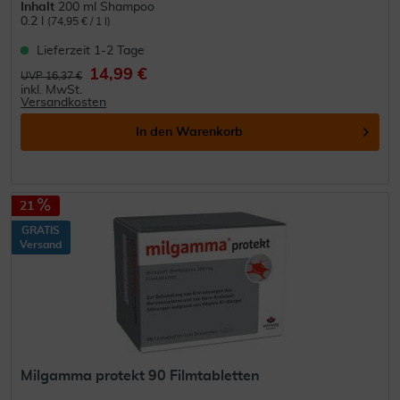
Inhalt
200 ml Shampoo
0.2 l
(74,95 € / 1 l)
Lieferzeit 1-2 Tage
14,99 €
UVP 16,37 €
inkl. MwSt.
Versandkosten
In den
Warenkorb
21
GRATIS
Versand
Milgamma protekt 90 Filmtabletten