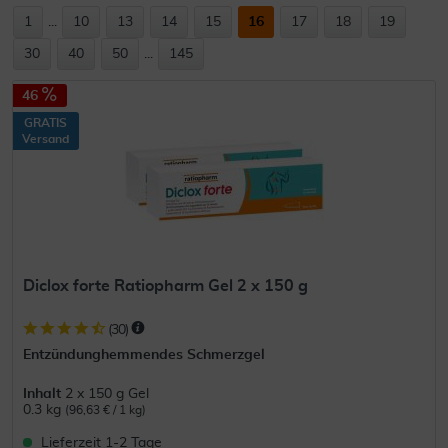
1
...
10
13
14
15
16
17
18
19
30
40
50
...
145
46
GRATIS
Versand
Diclox forte Ratiopharm Gel 2 x 150 g
(
30
)
Entzündunghemmendes Schmerzgel
Inhalt
2 x 150 g Gel
0.3 kg
(96,63 € / 1 kg)
Lieferzeit 1-2 Tage