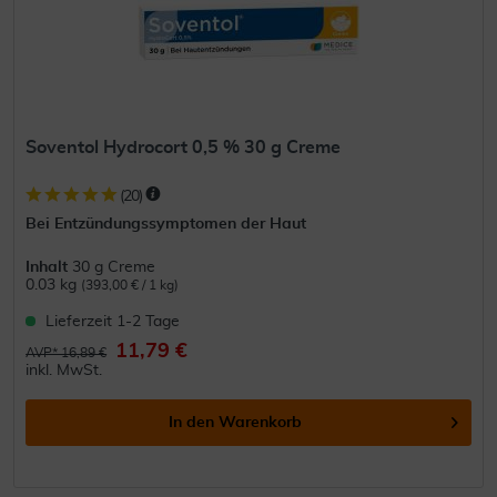
Soventol Hydrocort 0,5 % 30 g Creme
(
20
)
Bei Entzündungssymptomen der Haut
Inhalt
30 g Creme
0.03 kg
(393,00 € / 1 kg)
Lieferzeit 1-2 Tage
11,79 €
AVP* 16,89 €
inkl. MwSt.
In den
Warenkorb