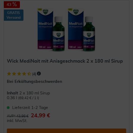
43
GRATIS
Versand
Wick MediNait mit Anisgeschmack 2 x 180 ml Sirup
(
4
)
Bei Erkältungsbeschwerden
Inhalt
2 x 180 ml Sirup
0.36 l
(69,42 € / 1 l)
Lieferzeit 1-2 Tage
24,99 €
AVP* 43,98 €
inkl. MwSt.