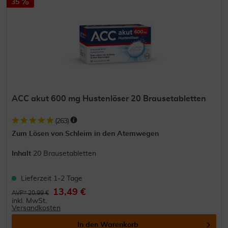
35
ACC akut 600 mg Hustenlöser 20 Brausetabletten
(
263
)
Zum Lösen von Schleim in den Atemwegen
Inhalt
20 Brausetabletten
Lieferzeit 1-2 Tage
13,49 €
AVP* 20,99 €
inkl. MwSt.
Versandkosten
In den
Warenkorb