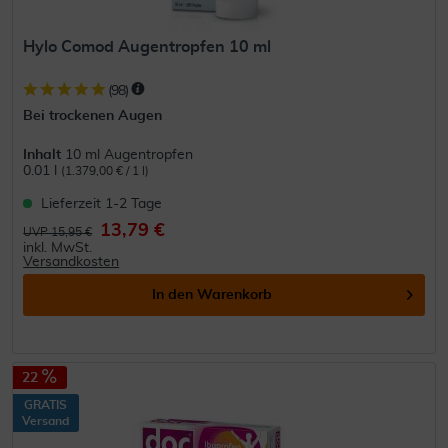
Hylo Comod Augentropfen 10 ml
(
98
)
Bei trockenen Augen
Inhalt
10 ml Augentropfen
0.01 l
(1.379,00 € / 1 l)
Lieferzeit 1-2 Tage
13,79 €
UVP 15,95 €
inkl. MwSt.
Versandkosten
In den
Warenkorb
22
GRATIS
Versand