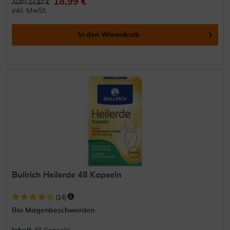
18,99 €
AVP* 24,97 €
inkl. MwSt.
In den
Warenkorb
Bullrich Heilerde 48 Kapseln
(
14
)
Bei Magenbeschwerden