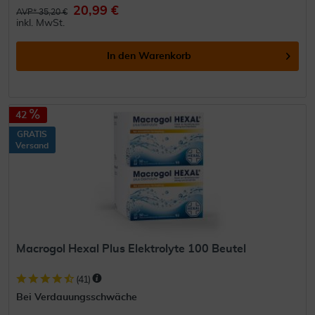
20,99 €
AVP* 35,20 €
inkl. MwSt.
In den
Warenkorb
42
GRATIS
Versand
Macrogol Hexal Plus Elektrolyte 100 Beutel
(
41
)
Bei Verdauungsschwäche