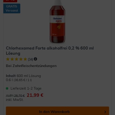
GRATIS
Versand
Chlorhexamed Forte alkoholfrei 0,2 % 600 ml
Lösung
(
34
)
Bei Zahnfleischentzündungen
Inhalt
600 ml Lösung
0.6 l
(36,65 € / 1 l)
Lieferzeit 1-2 Tage
21,99 €
AVP* 26,70 €
inkl. MwSt.
In den
Warenkorb