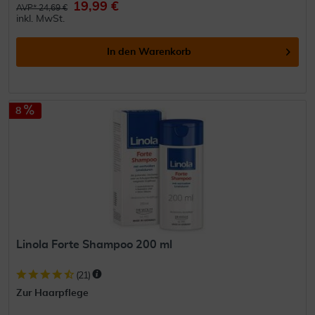
19,99 €
AVP* 24,69 €
inkl. MwSt.
In den
Warenkorb
8
Linola Forte Shampoo 200 ml
(
21
)
Zur Haarpflege