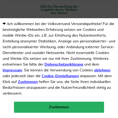
(DE) Zur Überprüfung der
Legalität dieser Website
hier klicken
❤-lich willkommen bei der Volksversand Versandapotheke! Für die
bestmögliche Webseiten-Erfahrung setzen wir Cookies und
mobile Werbe-IDs ein, z.B. zur Erhöhung des Nutzerkomforts,
Erstellung anonymer Statistiken, Anzeige von personalisierter- und
nicht-personalisierter Werbung, oder Anbindung externer Service-
Dienstleister und sozialer Netzwerke. Nicht essenzielle Cookies
Unsere Auszeichnungen
und Werbe-IDs setzen wir nur mit Ihrer Zustimmung. Weiteres
entnehmen Sie bitte der
Datenschutzerklärung
und dem
Impressum
. Sie können die Verwendung von Cookies
ablehnen
oder jederzeit über die
Cookie-Einstellungen
anpassen. Mit dem
Klick auf
Zustimmen
helfen Sie uns, die Seite Ihren individuellen
Bedürfnissen anzupassen und die Nutzerfreundlichkeit stetig zu
verbessern.
Zustimmen
Neukunden-Rabatt ab 49€!
10%
mehr erfahren >