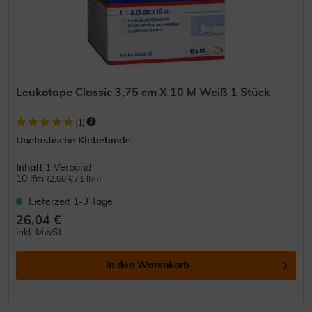
Leukotape Classic 3,75 cm X 10 M Weiß 1 Stück
(
1
)
Unelastische Klebebinde
Inhalt
1 Verband
10 lfm
(2,60 € / 1 lfm)
Lieferzeit 1-3 Tage
26,04 €
inkl. MwSt.
In den
Warenkorb