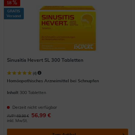
18
GRATIS
Versand
Sinusitis Hevert SL 300 Tabletten
(
4
)
Homöopathisches Arzneimittel bei Schnupfen
Inhalt
300 Tabletten
Derzeit nicht verfügbar
56,99 €
AVP* 69,98 €
inkl. MwSt.