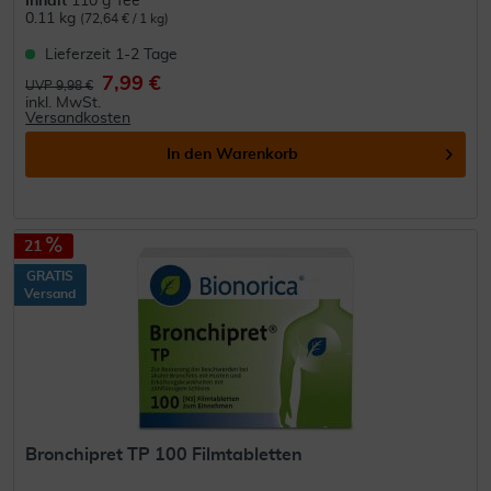
Inhalt
110 g Tee
0.11 kg
(72,64 € / 1 kg)
Lieferzeit 1-2 Tage
7,99 €
UVP 9,98 €
inkl. MwSt.
Versandkosten
In den
Warenkorb
21
GRATIS
Versand
Bronchipret TP 100 Filmtabletten