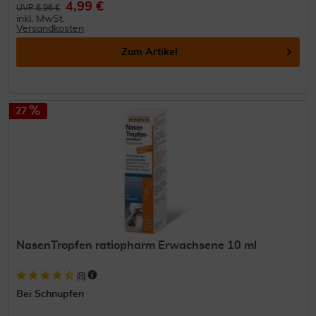
4,99 €
UVP 6,96 €
inkl. MwSt.
Versandkosten
Zum Artikel
27
NasenTropfen ratiopharm Erwachsene 10 ml
(
8
)
Bei Schnupfen