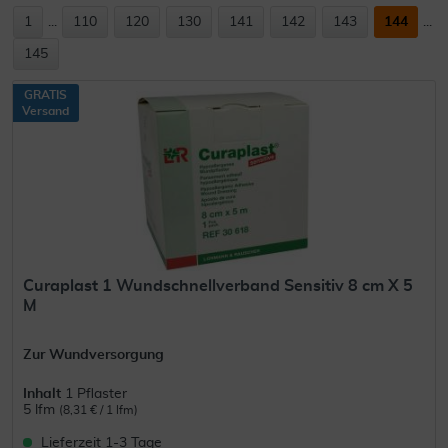
1
...
110
120
130
141
142
143
144
...
145
GRATIS
Versand
Curaplast 1 Wundschnellverband Sensitiv 8 cm X 5
M
Zur Wundversorgung
Inhalt
1 Pflaster
5 lfm
(8,31 € / 1 lfm)
Lieferzeit 1-3 Tage