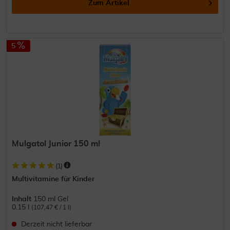
Zum Artikel
5
Mulgatol Junior 150 ml
(
1
)
Multivitamine für Kinder
Inhalt
150 ml Gel
0.15 l
(107,47 € / 1 l)
Derzeit nicht lieferbar