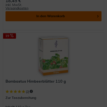
18,45 €
inkl. MwSt.
Versandkosten
In den
Warenkorb
19
Bombastus Himbeerblätter 110 g
(
2
)
Zur Teezubereitung