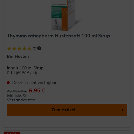
Thymian ratiopharm Hustensaft 100 ml Sirup
(
7
)
Bei Husten
Inhalt
100 ml Sirup
0.1 l
(69,50 € / 1 l)
Derzeit nicht verfügbar
6,95 €
AVP* 8,84 €
inkl. MwSt.
Versandkosten
Zum Artikel