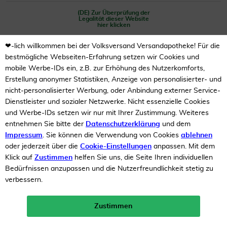
(DE) Zur Überprüfung der
Legalität dieser Website
hier klicken
❤-lich willkommen bei der Volksversand Versandapotheke! Für die
bestmögliche Webseiten-Erfahrung setzen wir Cookies und
mobile Werbe-IDs ein, z.B. zur Erhöhung des Nutzerkomforts,
Erstellung anonymer Statistiken, Anzeige von personalisierter- und
nicht-personalisierter Werbung, oder Anbindung externer Service-
Dienstleister und sozialer Netzwerke. Nicht essenzielle Cookies
Unsere Auszeichnungen
und Werbe-IDs setzen wir nur mit Ihrer Zustimmung. Weiteres
entnehmen Sie bitte der
Datenschutzerklärung
und dem
Impressum
. Sie können die Verwendung von Cookies
ablehnen
oder jederzeit über die
Cookie-Einstellungen
anpassen. Mit dem
Klick auf
Zustimmen
helfen Sie uns, die Seite Ihren individuellen
Bedürfnissen anzupassen und die Nutzerfreundlichkeit stetig zu
verbessern.
Zustimmen
Neukunden-Rabatt ab 49€!
10%
mehr erfahren >