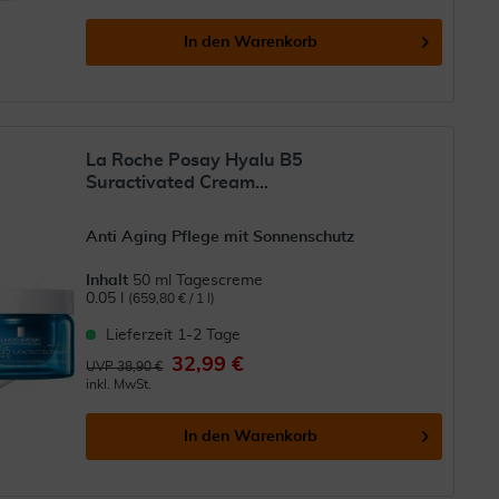
In den
Warenkorb
La Roche Posay Hyalu B5
Suractivated Cream...
Anti Aging Pflege mit Sonnenschutz
Inhalt
50 ml Tagescreme
0.05 l
(659,80 € / 1 l)
Lieferzeit 1-2 Tage
32,99 €
UVP 38,90 €
inkl. MwSt.
In den
Warenkorb