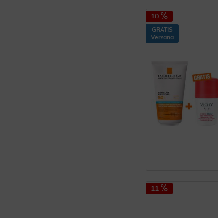
10
GRATIS
Versand
11