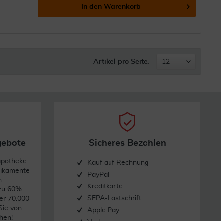
In den
Warenkorb
Artikel pro Seite:
gebote
Sicheres Bezahlen
apotheke
Kauf auf Rechnung
dikamente
PayPal
n
Kreditkarte
 zu 60%
SEPA-Lastschrift
er 70.000
Sie von
Apple Pay
hen!