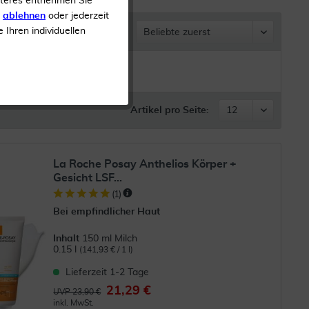
iteres entnehmen Sie
s
ablehnen
oder jederzeit
e Ihren individuellen
Sortieren nach
Artikel pro Seite:
La Roche Posay Anthelios Körper +
Gesicht LSF...
(
1
)
Bei empfindlicher Haut
Inhalt
150 ml Milch
0.15 l
(141,93 € / 1 l)
Lieferzeit 1-2 Tage
21,29 €
UVP 23,90 €
inkl. MwSt.