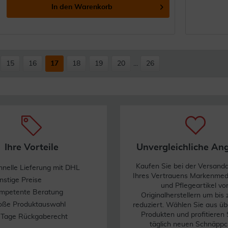
In den
Warenkorb
15
16
17
18
19
20
...
26
Ihre Vorteile
Unvergleichliche An
Kaufen Sie bei der Versand
hnelle Lieferung mit DHL
Ihres Vertrauens Markenme
nstige Preise
und Pflegeartikel vo
mpetente Beratung
Originalherstellern um bis
oße Produktauswahl
reduziert. Wählen Sie aus üb
Produkten und profitieren 
 Tage Rückgaberecht
täglich neuen Schnäppc