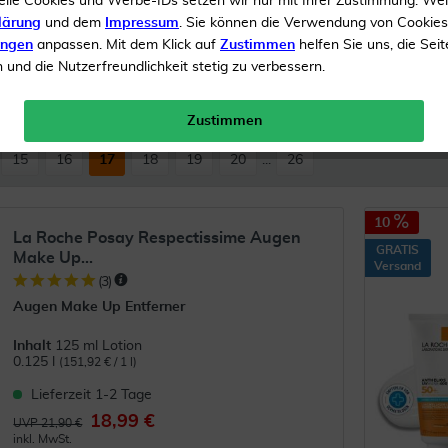
elle Cookies und Werbe-IDs setzen wir nur mit Ihrer Zustimmung. We
lärung
und dem
Impressum
. Sie können die Verwendung von Cookie
ungen
anpassen. Mit dem Klick auf
Zustimmen
helfen Sie uns, die Seit
und die Nutzerfreundlichkeit stetig zu verbessern.
SAY
Zustimmen
15
16
17
18
19
20
...
26
10
La Roche Posay Respectissime Augen
GRATIS
Make Up...
Versand
(
3
)
Augen Make Up Entferner
Inhalt
125 ml Lotion
0.125 l
(151,92 € / 1 l)
Lieferzeit 1-2 Tage
18,99 €
UVP 21,90 €
inkl. MwSt.