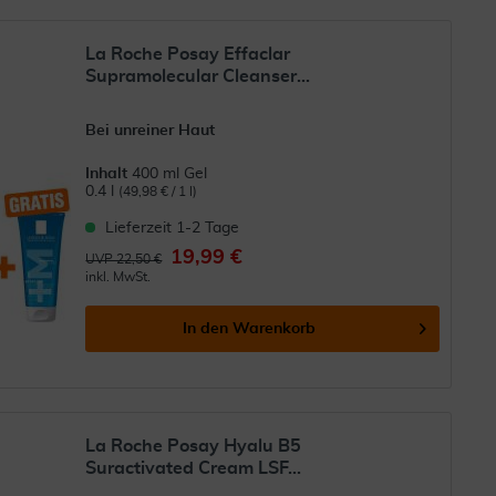
La Roche Posay Effaclar
Supramolecular Cleanser...
Bei unreiner Haut
Inhalt
400 ml Gel
0.4 l
(49,98 € / 1 l)
Lieferzeit 1-2 Tage
19,99 €
UVP 22,50 €
inkl. MwSt.
In den
Warenkorb
La Roche Posay Hyalu B5
Suractivated Cream LSF...