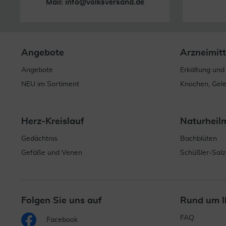
Mail:
info@volksversand.de
Angebote
Arzneimitt
Angebote
Erkältung und
NEU im Sortiment
Knochen, Gel
Herz-Kreislauf
Naturheil
Gedächtnis
Bachblüten
Gefäße und Venen
Schüßler-Salz
Folgen Sie uns auf
Rund um I
FAQ
Facebook