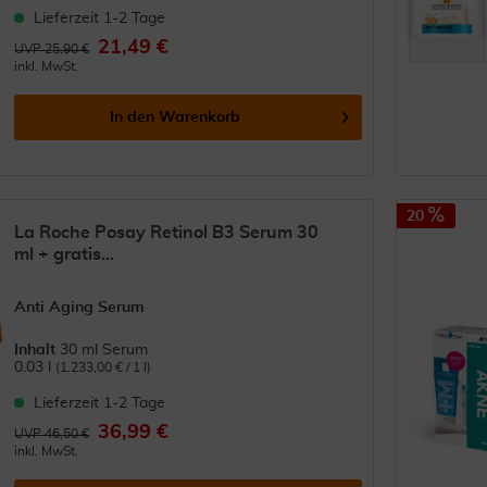
Lieferzeit 1-2 Tage
21,49 €
UVP 25,90 €
inkl. MwSt.
In den
Warenkorb
20
La Roche Posay Retinol B3 Serum 30
ml + gratis...
Anti Aging Serum
Inhalt
30 ml Serum
0.03 l
(1.233,00 € / 1 l)
Lieferzeit 1-2 Tage
36,99 €
UVP 46,50 €
inkl. MwSt.