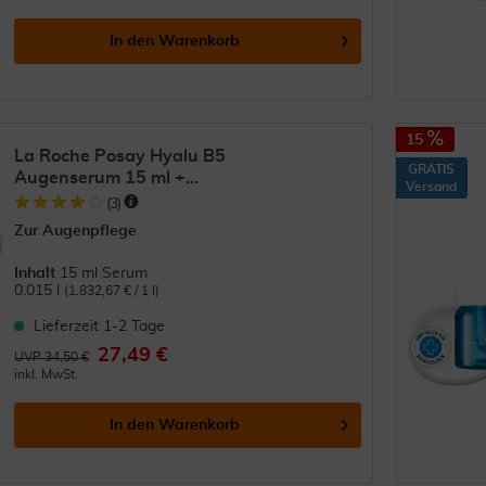
In den
Warenkorb
15
La Roche Posay Hyalu B5
GRATIS
Augenserum 15 ml +...
Versand
(
3
)
Zur Augenpflege
Inhalt
15 ml Serum
0.015 l
(1.832,67 € / 1 l)
Lieferzeit 1-2 Tage
27,49 €
UVP 34,50 €
inkl. MwSt.
In den
Warenkorb