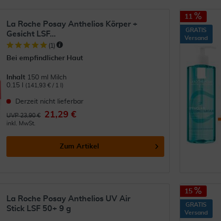
11
La Roche Posay Anthelios Körper +
GRATIS
Gesicht LSF...
Versand
(
1
)
Bei empfindlicher Haut
Inhalt
150 ml Milch
0.15 l
(141,93 € / 1 l)
Derzeit nicht lieferbar
21,29 €
UVP 23,90 €
inkl. MwSt.
Zum Artikel
15
La Roche Posay Anthelios UV Air
GRATIS
Stick LSF 50+ 9 g
Versand