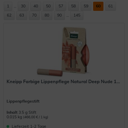
1
...
30
40
50
57
58
59
60
61
62
63
70
80
90
...
145
Kneipp Farbige Lippenpflege Natural Deep Nude 1...
Lippenpflegestift
Inhalt
3.5 g Stift
0.015 kg
(466,00 € / 1 kg)
Lieferzeit 1-2 Tage