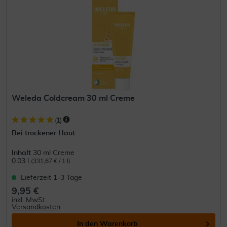
Weleda Coldcream 30 ml Creme
(
1
)
Bei trockener Haut
Inhalt
30 ml Creme
0.03 l
(331,67 € / 1 l)
Lieferzeit 1-3 Tage
9,95 €
inkl. MwSt.
Versandkosten
In den
Warenkorb