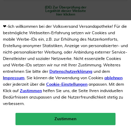
(DE) Zur Überprüfung der
Legalität dieser Website
hier klicken
❤-lich willkommen bei der Volksversand Versandapotheke! Für die
bestmögliche Webseiten-Erfahrung setzen wir Cookies und
mobile Werbe-IDs ein, z.B. zur Erhöhung des Nutzerkomforts,
Erstellung anonymer Statistiken, Anzeige von personalisierter- und
nicht-personalisierter Werbung, oder Anbindung externer Service-
Dienstleister und sozialer Netzwerke. Nicht essenzielle Cookies
Unsere Auszeichnungen
und Werbe-IDs setzen wir nur mit Ihrer Zustimmung. Weiteres
entnehmen Sie bitte der
Datenschutzerklärung
und dem
Impressum
. Sie können die Verwendung von Cookies
ablehnen
oder jederzeit über die
Cookie-Einstellungen
anpassen. Mit dem
Klick auf
Zustimmen
helfen Sie uns, die Seite Ihren individuellen
Bedürfnissen anzupassen und die Nutzerfreundlichkeit stetig zu
verbessern.
Zustimmen
Neukunden-Rabatt ab 49€!
10%
mehr erfahren >