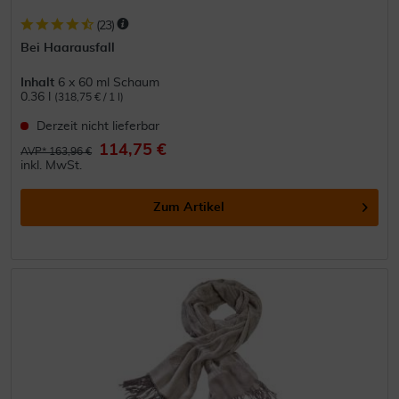
(
23
)
Bei Haarausfall
Inhalt
6 x 60 ml Schaum
0.36 l
(318,75 € / 1 l)
Derzeit nicht lieferbar
114,75 €
AVP* 163,96 €
inkl. MwSt.
Zum Artikel