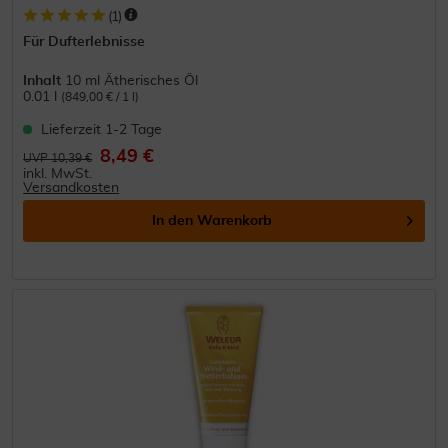
(
1
)
Für Dufterlebnisse
Inhalt
10 ml Ätherisches Öl
0.01 l
(849,00 € / 1 l)
Lieferzeit 1-2 Tage
8,49 €
UVP 10,39 €
inkl. MwSt.
Versandkosten
In den
Warenkorb