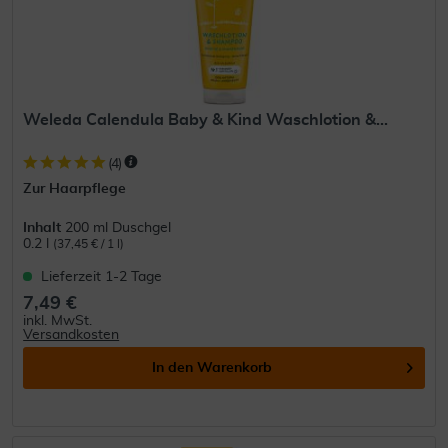
Weleda Calendula Baby & Kind Waschlotion &...
(
4
)
Zur Haarpflege
Inhalt
200 ml Duschgel
0.2 l
(37,45 € / 1 l)
Lieferzeit 1-2 Tage
7,49 €
inkl. MwSt.
Versandkosten
In den
Warenkorb