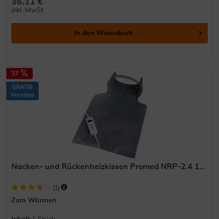
36,11 €
inkl. MwSt.
In den
Warenkorb
37
GRATIS
Versand
Nacken- und Rückenheizkissen Promed NRP-2.4 1...
(
1
)
Zum Wärmen