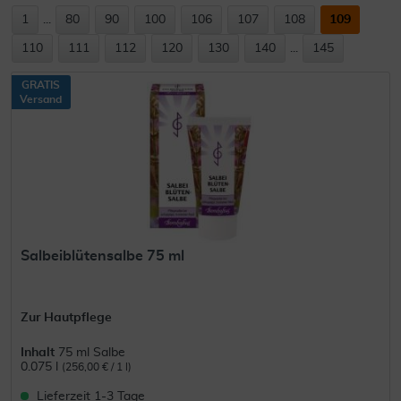
1
...
80
90
100
106
107
108
109
110
111
112
120
130
140
...
145
GRATIS
Versand
Salbeiblütensalbe 75 ml
Zur Hautpflege
Inhalt
75 ml Salbe
0.075 l
(256,00 € / 1 l)
Lieferzeit 1-3 Tage