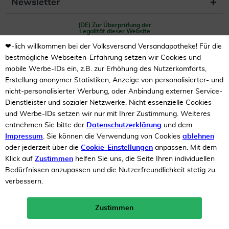
Newsletter
(DE) Zur Überprüfung der
Legalität dieser Website
hier klicken
❤-lich willkommen bei der Volksversand Versandapotheke! Für die
bestmögliche Webseiten-Erfahrung setzen wir Cookies und
mobile Werbe-IDs ein, z.B. zur Erhöhung des Nutzerkomforts,
Erstellung anonymer Statistiken, Anzeige von personalisierter- und
nicht-personalisierter Werbung, oder Anbindung externer Service-
Dienstleister und sozialer Netzwerke. Nicht essenzielle Cookies
und Werbe-IDs setzen wir nur mit Ihrer Zustimmung. Weiteres
Unsere Auszeichnungen
entnehmen Sie bitte der
Datenschutzerklärung
und dem
Impressum
. Sie können die Verwendung von Cookies
ablehnen
oder jederzeit über die
Cookie-Einstellungen
anpassen. Mit dem
Klick auf
Zustimmen
helfen Sie uns, die Seite Ihren individuellen
Bedürfnissen anzupassen und die Nutzerfreundlichkeit stetig zu
verbessern.
Zustimmen
Neukunden-Rabatt ab 49€!
10%
mehr erfahren >