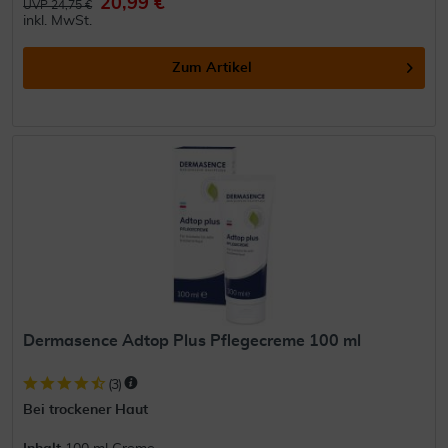
20,99 €
UVP 24,75 €
inkl. MwSt.
Zum Artikel
Dermasence Adtop Plus Pflegecreme 100 ml
(
3
)
Bei trockener Haut